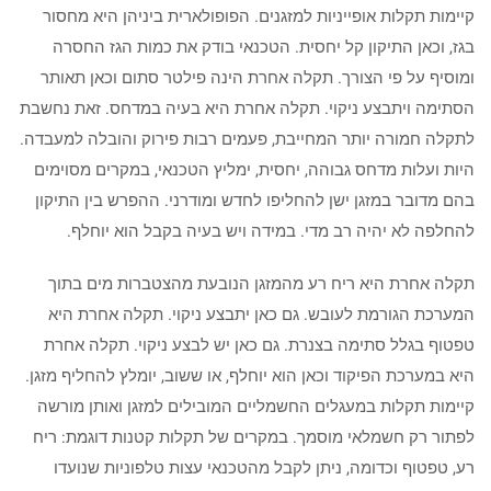
קיימות תקלות אופייניות למזגנים. הפופולארית ביניהן היא מחסור
בגז, וכאן התיקון קל יחסית. הטכנאי בודק את כמות הגז החסרה
ומוסיף על פי הצורך. תקלה אחרת הינה פילטר סתום וכאן תאותר
הסתימה ויתבצע ניקוי. תקלה אחרת היא בעיה במדחס. זאת נחשבת
לתקלה חמורה יותר המחייבת, פעמים רבות פירוק והובלה למעבדה.
היות ועלות מדחס גבוהה, יחסית, ימליץ הטכנאי, במקרים מסוימים
בהם מדובר במזגן ישן להחליפו לחדש ומודרני. ההפרש בין התיקון
להחלפה לא יהיה רב מדי. במידה ויש בעיה בקבל הוא יוחלף.
תקלה אחרת היא ריח רע מהמזגן הנובעת מהצטברות מים בתוך
המערכת הגורמת לעובש. גם כאן יתבצע ניקוי. תקלה אחרת היא
טפטוף בגלל סתימה בצנרת. גם כאן יש לבצע ניקוי. תקלה אחרת
היא במערכת הפיקוד וכאן הוא יוחלף, או ששוב, יומלץ להחליף מזגן.
קיימות תקלות במעגלים החשמליים המובילים למזגן ואותן מורשה
לפתור רק חשמלאי מוסמך. במקרים של תקלות קטנות דוגמת: ריח
רע, טפטוף וכדומה, ניתן לקבל מהטכנאי עצות טלפוניות שנועדו