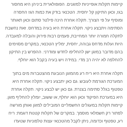
קיימות תקלות אופייניות למזגנים. הפופולארית ביניהן היא מחסור
בגז, וכאן התיקון קל יחסית. הטכנאי בודק את כמות הגז החסרה
ומוסיף על פי הצורך. תקלה אחרת הינה פילטר סתום וכאן תאותר
הסתימה ויתבצע ניקוי. תקלה אחרת היא בעיה במדחס. זאת נחשבת
לתקלה חמורה יותר המחייבת, פעמים רבות פירוק והובלה למעבדה.
היות ועלות מדחס גבוהה, יחסית, ימליץ הטכנאי, במקרים מסוימים
בהם מדובר במזגן ישן להחליפו לחדש ומודרני. ההפרש בין התיקון
להחלפה לא יהיה רב מדי. במידה ויש בעיה בקבל הוא יוחלף.
תקלה אחרת היא ריח רע מהמזגן הנובעת מהצטברות מים בתוך
המערכת הגורמת לעובש. גם כאן יתבצע ניקוי. תקלה אחרת היא
טפטוף בגלל סתימה בצנרת. גם כאן יש לבצע ניקוי. תקלה אחרת
היא במערכת הפיקוד וכאן הוא יוחלף, או ששוב, יומלץ להחליף מזגן.
קיימות תקלות במעגלים החשמליים המובילים למזגן ואותן מורשה
לפתור רק חשמלאי מוסמך. במקרים של תקלות קטנות דוגמת: ריח
רע, טפטוף וכדומה, ניתן לקבל מהטכנאי עצות טלפוניות שנועדו