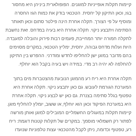
קיימות תקלות אופייניות למזגנים. הפופולארית ביניהן היא מחסור
בגז, וכאן התיקון קל יחסית. הטכנאי בודק את כמות הגז החסרה
ומוסיף על פי הצורך. תקלה אחרת הינה פילטר סתום וכאן תאותר
הסתימה ויתבצע ניקוי. תקלה אחרת היא בעיה במדחס. זאת נחשבת
לתקלה חמורה יותר המחייבת, פעמים רבות פירוק והובלה למעבדה.
היות ועלות מדחס גבוהה, יחסית, ימליץ הטכנאי, במקרים מסוימים
בהם מדובר במזגן ישן להחליפו לחדש ומודרני. ההפרש בין התיקון
להחלפה לא יהיה רב מדי. במידה ויש בעיה בקבל הוא יוחלף.
תקלה אחרת היא ריח רע מהמזגן הנובעת מהצטברות מים בתוך
המערכת הגורמת לעובש. גם כאן יתבצע ניקוי. תקלה אחרת היא
טפטוף בגלל סתימה בצנרת. גם כאן יש לבצע ניקוי. תקלה אחרת
היא במערכת הפיקוד וכאן הוא יוחלף, או ששוב, יומלץ להחליף מזגן.
קיימות תקלות במעגלים החשמליים המובילים למזגן ואותן מורשה
לפתור רק חשמלאי מוסמך. במקרים של תקלות קטנות דוגמת: ריח
רע, טפטוף וכדומה, ניתן לקבל מהטכנאי עצות טלפוניות שנועדו