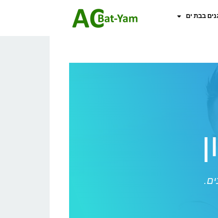
נים בבת ים
ן
ים.