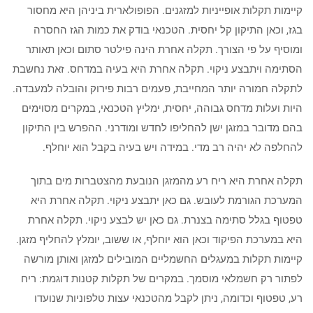
קיימות תקלות אופייניות למזגנים. הפופולארית ביניהן היא מחסור
בגז, וכאן התיקון קל יחסית. הטכנאי בודק את כמות הגז החסרה
ומוסיף על פי הצורך. תקלה אחרת הינה פילטר סתום וכאן תאותר
הסתימה ויתבצע ניקוי. תקלה אחרת היא בעיה במדחס. זאת נחשבת
לתקלה חמורה יותר המחייבת, פעמים רבות פירוק והובלה למעבדה.
היות ועלות מדחס גבוהה, יחסית, ימליץ הטכנאי, במקרים מסוימים
בהם מדובר במזגן ישן להחליפו לחדש ומודרני. ההפרש בין התיקון
להחלפה לא יהיה רב מדי. במידה ויש בעיה בקבל הוא יוחלף.
תקלה אחרת היא ריח רע מהמזגן הנובעת מהצטברות מים בתוך
המערכת הגורמת לעובש. גם כאן יתבצע ניקוי. תקלה אחרת היא
טפטוף בגלל סתימה בצנרת. גם כאן יש לבצע ניקוי. תקלה אחרת
היא במערכת הפיקוד וכאן הוא יוחלף, או ששוב, יומלץ להחליף מזגן.
קיימות תקלות במעגלים החשמליים המובילים למזגן ואותן מורשה
לפתור רק חשמלאי מוסמך. במקרים של תקלות קטנות דוגמת: ריח
רע, טפטוף וכדומה, ניתן לקבל מהטכנאי עצות טלפוניות שנועדו