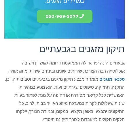
במחירים הוגנים.
050-969-5077
תיקון מזגנים בגבעתיים
גבעתיים הינה עיר גדולה הממוקמת דרומה לגוש דן ויש בה
אוכלוסייה רבה הצורכת שירותים שונים וביניהם שירותי מיזוג אוויר.
טכנאי מזגנים
מומחה מבצע תיקון מזגנים בגבעתיים וסביבותיה, וכן,
התקנה, תחזוקה, טיפולים שגרתיים ועוד. הוא מגיע במהירות
האפשרית לכל קריאה מסודרת או דחופה על מנת לפתור בעיות
שונות שעלולות לקרות במערכת מיזוג האוויר בבית. לרוב, כל
התיקונים יתבצעו באופן מקצועי במקום, ובמידת הצורך, יילקחו
חלקים תקולים למעבדות לצורך תיקונם היסודי.