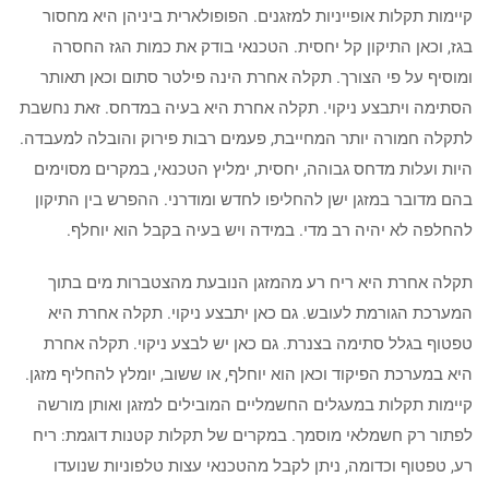
קיימות תקלות אופייניות למזגנים. הפופולארית ביניהן היא מחסור
בגז, וכאן התיקון קל יחסית. הטכנאי בודק את כמות הגז החסרה
ומוסיף על פי הצורך. תקלה אחרת הינה פילטר סתום וכאן תאותר
הסתימה ויתבצע ניקוי. תקלה אחרת היא בעיה במדחס. זאת נחשבת
לתקלה חמורה יותר המחייבת, פעמים רבות פירוק והובלה למעבדה.
היות ועלות מדחס גבוהה, יחסית, ימליץ הטכנאי, במקרים מסוימים
בהם מדובר במזגן ישן להחליפו לחדש ומודרני. ההפרש בין התיקון
להחלפה לא יהיה רב מדי. במידה ויש בעיה בקבל הוא יוחלף.
תקלה אחרת היא ריח רע מהמזגן הנובעת מהצטברות מים בתוך
המערכת הגורמת לעובש. גם כאן יתבצע ניקוי. תקלה אחרת היא
טפטוף בגלל סתימה בצנרת. גם כאן יש לבצע ניקוי. תקלה אחרת
היא במערכת הפיקוד וכאן הוא יוחלף, או ששוב, יומלץ להחליף מזגן.
קיימות תקלות במעגלים החשמליים המובילים למזגן ואותן מורשה
לפתור רק חשמלאי מוסמך. במקרים של תקלות קטנות דוגמת: ריח
רע, טפטוף וכדומה, ניתן לקבל מהטכנאי עצות טלפוניות שנועדו