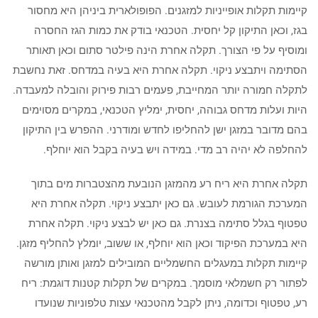
קיימות תקלות אופייניות למזגנים. הפופולארית ביניהן היא מחסור
בגז, וכאן התיקון קל יחסית. הטכנאי בודק את כמות הגז החסרה
ומוסיף על פי הצורך. תקלה אחרת הינה פילטר סתום וכאן תאותר
הסתימה ויתבצע ניקוי. תקלה אחרת היא בעיה במדחס. זאת נחשבת
לתקלה חמורה יותר המחייבת, פעמים רבות פירוק והובלה למעבדה.
היות ועלות מדחס גבוהה, יחסית, ימליץ הטכנאי, במקרים מסוימים
בהם מדובר במזגן ישן להחליפו לחדש ומודרני. ההפרש בין התיקון
להחלפה לא יהיה רב מדי. במידה ויש בעיה בקבל הוא יוחלף.
תקלה אחרת היא ריח רע מהמזגן הנובעת מהצטברות מים בתוך
המערכת הגורמת לעובש. גם כאן יתבצע ניקוי. תקלה אחרת היא
טפטוף בגלל סתימה בצנרת. גם כאן יש לבצע ניקוי. תקלה אחרת
היא במערכת הפיקוד וכאן הוא יוחלף, או ששוב, יומלץ להחליף מזגן.
קיימות תקלות במעגלים החשמליים המובילים למזגן ואותן מורשה
לפתור רק חשמלאי מוסמך. במקרים של תקלות קטנות דוגמת: ריח
רע, טפטוף וכדומה, ניתן לקבל מהטכנאי עצות טלפוניות שנועדו