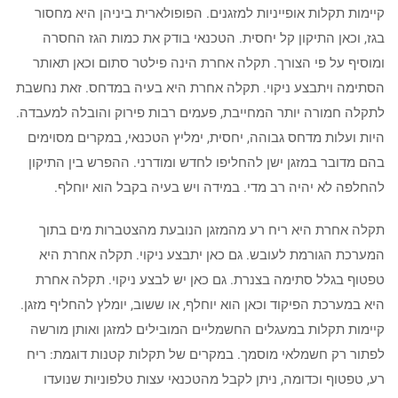
קיימות תקלות אופייניות למזגנים. הפופולארית ביניהן היא מחסור
בגז, וכאן התיקון קל יחסית. הטכנאי בודק את כמות הגז החסרה
ומוסיף על פי הצורך. תקלה אחרת הינה פילטר סתום וכאן תאותר
הסתימה ויתבצע ניקוי. תקלה אחרת היא בעיה במדחס. זאת נחשבת
לתקלה חמורה יותר המחייבת, פעמים רבות פירוק והובלה למעבדה.
היות ועלות מדחס גבוהה, יחסית, ימליץ הטכנאי, במקרים מסוימים
בהם מדובר במזגן ישן להחליפו לחדש ומודרני. ההפרש בין התיקון
להחלפה לא יהיה רב מדי. במידה ויש בעיה בקבל הוא יוחלף.
תקלה אחרת היא ריח רע מהמזגן הנובעת מהצטברות מים בתוך
המערכת הגורמת לעובש. גם כאן יתבצע ניקוי. תקלה אחרת היא
טפטוף בגלל סתימה בצנרת. גם כאן יש לבצע ניקוי. תקלה אחרת
היא במערכת הפיקוד וכאן הוא יוחלף, או ששוב, יומלץ להחליף מזגן.
קיימות תקלות במעגלים החשמליים המובילים למזגן ואותן מורשה
לפתור רק חשמלאי מוסמך. במקרים של תקלות קטנות דוגמת: ריח
רע, טפטוף וכדומה, ניתן לקבל מהטכנאי עצות טלפוניות שנועדו