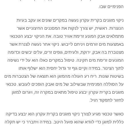
הפנימיים שבו.
ניקוי מזגנים בקרית עקרון נעשה במקרים שונים או עקב בעיות
הנוצרות. ראשית, יש צורך לנקות את המסננים החיצוניים אשר
מתמלאים אבק המונע זרימת אוויר טובה. את הניקוי יבצע הטכנאי
באמצעות מים זורמים ויניחם לייבוש. ניקוי אחר נעשה לצנרת אשר
מצטברת בה אבק, ירוקת, ולעיתים, גופים זרים, עלים יבשים וכדומה
המונעים זרימת מים תקינה. טיפול במקרים כאלו הוא על ידי נשיפה
לתוך הצינור. במידה וקיים גוף זר גדול יחסית הוא ישלוף אותו
בשיטות שונות. ריח רע העולה מהמזגן הוא תוצאה של הצטברות מים
על הסוללה הפנימית שבשילוב של מים ואבק הופכים לעובש. טכנאי
מזגנים בקרית עקרון יבצע טיפול מתאים במקרה זה, ויגרום למזגן
לחזור לתפקוד רגיל.
כאשר טכנאי מגיע לצורך ניקוי מזגנים בקרית עקרון הוא יבצע בדיקה
כללית למזגן כדי לוודא שהוא פועל היטב. במידה ויתברר כי יש תקלה