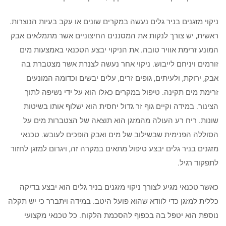
ניקוי מזגנים בניר גלים נעשה במקרים שונים או עקב בעיות הנוצרות.
ראשית, יש צורך לנקות את המסננים החיצוניים אשר מתמלאים אבק
המונע זרימת אוויר טובה. את הניקוי יבצע הטכנאי באמצעות מים
זורמים ויניחם לייבוש. ניקוי אחר נעשה לצנרת אשר מצטברת בה
אבק, ירוקת, ולעיתים, גופים זרים, עלים יבשים וכדומה המונעים
זרימת מים תקינה. טיפול במקרים כאלו הוא על ידי נשיפה לתוך
הצינור. במידה וקיים גוף זר גדול יחסית הוא ישלוף אותו בשיטות
שונות. ריח רע העולה מהמזגן הוא תוצאה של הצטברות מים על
הסוללה הפנימית שבשילוב של מים ואבק הופכים לעובש. טכנאי
מזגנים בניר גלים יבצע טיפול מתאים במקרה זה, ויגרום למזגן לחזור
לתפקוד רגיל.
כאשר טכנאי מגיע לצורך ניקוי מזגנים בניר גלים הוא יבצע בדיקה
כללית למזגן כדי לוודא שהוא פועל היטב. במידה ויתברר כי יש תקלה
נוספת הוא יטפל בה בכפוף להסכמת הלקוח. כל טכנאי מקצועי