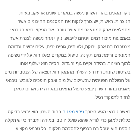
ניקוי מזגנים בהוד השרון נעשה במקרים שונים או עקב בעיות
הנוצרות. ראשית, יש צורך לנקות את המסננים החיצוניים אשר
מתמלאים אבק המונע זרימת אוויר טובה. את הניקוי יבצע הטכנאי
באמצעות מים זורמים ויניחם לייבוש. ניקוי אחר נעשה לצנרת אשר
מצטברת בה אבק, ירוקת, ולעיתים, גופים זרים, עלים יבשים וכדומה
המונעים זרימת מים תקינה. טיפול במקרים כאלו הוא על ידי נשיפה
לתוך הצינור. במידה וקיים גוף זר גדול יחסית הוא ישלוף אותו
בשיטות שונות. ריח רע העולה מהמזגן הוא תוצאה של הצטברות מים
על הסוללה הפנימית שבשילוב של מים ואבק הופכים לעובש. טכנאי
מזגנים בהוד השרון יבצע טיפול מתאים במקרה זה, ויגרום למזגן
לחזור לתפקוד רגיל.
כאשר טכנאי מגיע לצורך
ניקוי מזגנים
בהוד השרון הוא יבצע בדיקה
כללית למזגן כדי לוודא שהוא פועל היטב. במידה ויתברר כי יש תקלה
נוספת הוא יטפל בה בכפוף להסכמת הלקוח. כל טכנאי מקצועי