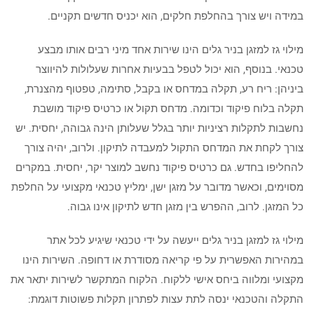
במידה ויש צורך בהחלפת חלקים, הוא יכניס חדשים תקניים.
מילוי גז למזגן בניר גלים הינו שירות אחד מיני רבים אותו מבצע
טכנאי. בנוסף, הוא יכול לטפל בבעיות אחרות שעלולות להיווצר
ביניהן: ריח רע, תקלה במדחס או בקבל, סתימה, טפטוף מהצנרת,
תקלה בלוח פיקוד וכדומה. מדחס תקול או כרטיס פיקוד מושבת
נחשבות לתקלות רציניות יותר בגלל שעלותן הינה גבוהה, יחסית. יש
צורך לקחת את המדחס התקול למעבדה לתיקון. ולרוב, יהיה צורך
להחליפו בחדש. גם כרטיס פיקוד נחשב למוצר יקר, יחסית. במקרים
מסוימים, וכאשר מדובר על מזגן ישן, ימליץ טכנאי מקצועי על החלפת
כל המזגן. לרוב, ההפרש בין מזגן חדש לתיקון אינו גבוה.
מילוי גז למזגן בניר גלים ייעשה על ידי טכנאי שיגיע לכל אתר
במהירות האפשרית על פי קריאה מסודרת או דחופה. השירות הינו
מקצועי ומלווה ביחס אישי ללקוח. הלקוח המתקשר לשירות יתאר את
התקלה והטכנאי ינסה לתת עצות לפתרון תקלות פשוטות דוגמת: