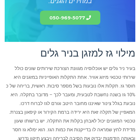
במחירים הוגנים.
050-969-5077
מילוי גז למזגן בניר גלים
בעיר ניר גלים יש אוכלוסיה מגוונת הצורכת שירותים שונים כולל
שירותי טכנאי מיזוג אוויר. אחת התקלות האופייניות במזגנים היא
חוסר גז. תקלות אלו נובעות בשל מספר סיבות. ראשית, בריחה של כ
10% גז בשנה נחשבת לטבעית, ומעבר לכך – מדובר בתקלה. היא
נובעת בגלל צינור שאיננו מחובר היטב וגורם לגז לברוח דרכו.
המאפיין של תקלה זאת היא ירידה ברמת הקירור או קיפאון בצנרת.
טכנאי המזגנים יכול לאבחן בקלות את התקלה. יש ברשותו שעון
מדידת לחץ שמראה לו בדייקנות את כמות הגז. הוא ימלא גז חסר
ובאותה הזדמנות יבדוק את הסיבה לבריחה ויבצע תיקון נדרש.