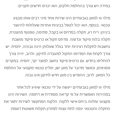
במידה ויש צורך בהחלפת חלקים, הוא יכניס חדשים תקניים.
מילוי גז למזגן בגבעתיים הינו שירות אחד מיני רבים אותו מבצע
טכנאי. בנוסף, הוא יכול לטפל בבעיות אחרות שעלולות להיווצר
ביניהן: ריח רע, תקלה במדחס או בקבל, סתימה, טפטוף מהצנרת,
תקלה בלוח פיקוד וכדומה. מדחס תקול או כרטיס פיקוד מושבת
נחשבות לתקלות רציניות יותר בגלל שעלותן הינה גבוהה, יחסית. יש
צורך לקחת את המדחס התקול למעבדה לתיקון. ולרוב, יהיה צורך
להחליפו בחדש. גם כרטיס פיקוד נחשב למוצר יקר, יחסית. במקרים
מסוימים, וכאשר מדובר על מזגן ישן, ימליץ טכנאי מקצועי על החלפת
כל המזגן. לרוב, ההפרש בין מזגן חדש לתיקון אינו גבוה.
מילוי גז למזגן בגבעתיים ייעשה על ידי טכנאי שיגיע לכל אתר
במהירות האפשרית על פי קריאה מסודרת או דחופה. השירות הינו
מקצועי ומלווה ביחס אישי ללקוח. הלקוח המתקשר לשירות יתאר את
התקלה והטכנאי ינסה לתת עצות לפתרון תקלות פשוטות דוגמת: