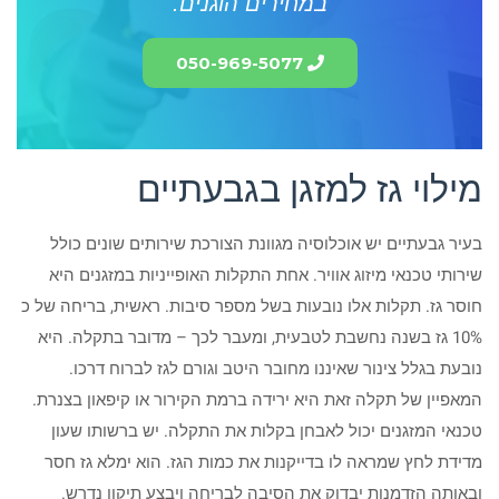
במחירים הוגנים.
050-969-5077
מילוי גז למזגן בגבעתיים
בעיר גבעתיים יש אוכלוסיה מגוונת הצורכת שירותים שונים כולל
שירותי טכנאי מיזוג אוויר. אחת התקלות האופייניות במזגנים היא
חוסר גז. תקלות אלו נובעות בשל מספר סיבות. ראשית, בריחה של כ
10% גז בשנה נחשבת לטבעית, ומעבר לכך – מדובר בתקלה. היא
נובעת בגלל צינור שאיננו מחובר היטב וגורם לגז לברוח דרכו.
המאפיין של תקלה זאת היא ירידה ברמת הקירור או קיפאון בצנרת.
טכנאי המזגנים יכול לאבחן בקלות את התקלה. יש ברשותו שעון
מדידת לחץ שמראה לו בדייקנות את כמות הגז. הוא ימלא גז חסר
ובאותה הזדמנות יבדוק את הסיבה לבריחה ויבצע תיקון נדרש.