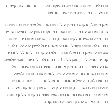
הנבדלים ביניהם במפרטים, בתפוקות הקירור והחימום ועוד. קיימות
גם מערכות מרכזיות, מזגני אינוורטר ועוד.
מזגן מפוצל, הנקרא גם מזגן עילי, הינו מזגן בעל שתי יחידות. היחידה
שבה המדחס עם מרכיבים נוספים מותקנת מחוץ לבית ואילו השנייה
בה נמצא המאייד וחלקים נוספים, בתוכו. שניהם מחוברים ביניהם
בצנרת לגז וחיווט חשמלי. טכנאי מזגנים יכול לייעץ לכל לקוח לגבי
סוג וגודל המזגן הנדרש לו והדבר תלוי בעיקר בגודל החלל. לחדרים
קטנים יספיק לרוב, מזגן של כ 1 כוח סוס ולגדולים יותר מזגני שלושה,
ארבעה ויותר כוח סוס. מזגן אינוורטר מצויד במדחס איכותי בעל
מהירות משתנה והוא מסוגל להגיב לטמפרטורת החדר ולפעול
בהתאם לה, הוא יעיל וחסכוני יותר אבל מחירו רב יותר. במבנים
גדולים דוגמת משרדים, חנויות ענק ועוד יש צורך בהתקנת מערכות
מיני מרכזיות או מערכות מרכזיות אשר עוצמת הקירור שלהן גבוהה
בהרבה. כאן יש לתכנן היטב את ההתקנה.