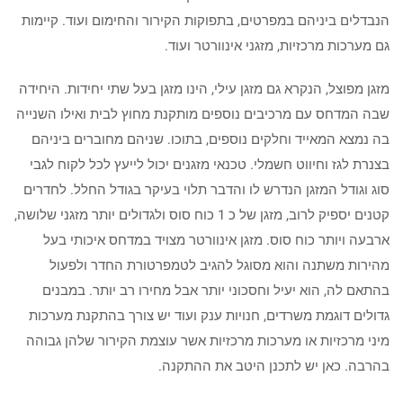
הנבדלים ביניהם במפרטים, בתפוקות הקירור והחימום ועוד. קיימות
גם מערכות מרכזיות, מזגני אינוורטר ועוד.
מזגן מפוצל, הנקרא גם מזגן עילי, הינו מזגן בעל שתי יחידות. היחידה
שבה המדחס עם מרכיבים נוספים מותקנת מחוץ לבית ואילו השנייה
בה נמצא המאייד וחלקים נוספים, בתוכו. שניהם מחוברים ביניהם
בצנרת לגז וחיווט חשמלי. טכנאי מזגנים יכול לייעץ לכל לקוח לגבי
סוג וגודל המזגן הנדרש לו והדבר תלוי בעיקר בגודל החלל. לחדרים
קטנים יספיק לרוב, מזגן של כ 1 כוח סוס ולגדולים יותר מזגני שלושה,
ארבעה ויותר כוח סוס. מזגן אינוורטר מצויד במדחס איכותי בעל
מהירות משתנה והוא מסוגל להגיב לטמפרטורת החדר ולפעול
בהתאם לה, הוא יעיל וחסכוני יותר אבל מחירו רב יותר. במבנים
גדולים דוגמת משרדים, חנויות ענק ועוד יש צורך בהתקנת מערכות
מיני מרכזיות או מערכות מרכזיות אשר עוצמת הקירור שלהן גבוהה
בהרבה. כאן יש לתכנן היטב את ההתקנה.