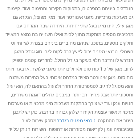
הפופולאריים ביותר הם המפוצלים וקיימים מספר רב של דגמים
הנבדלים ביניהם במפרטים, בתפוקות הקירור והחימום ועוד. קיימות
גם מערכות מרכזיות, מזגני אינוורטר ועוד. מזגן מפוצל, הנקרא גם
מזגן עילי, הינו מזגן בעל שתי יחידות. היחידה שבה המדחס עם
מרכיבים נוספים מותקנת מחוץ לבית ואילו השנייה בה נמצא המאייד
וחלקים נוספים, בתוכו. שניהם מחוברים ביניהם בצנרת לגז וחיווט
חשמלי. טכנאי מזגנים יכול לייעץ לכל לקוח לגבי סוג וגודל המזגן
הנדרש לו והדבר תלוי בעיקר בגודל החלל. לחדרים קטנים יספיק
לרוב, מזגן של כ 1 כוח סוס ולגדולים יותר מזגני שלושה, ארבעה ויותר
כוח סוס. מזגן אינוורטר מצויד במדחס איכותי בעל מהירות משתנה
והוא מסוגל להגיב לטמפרטורת החדר ולפעול בהתאם לה, הוא יעיל
וחסכוני יותר אבל מחירו רב יותר. במבנים גדולים דוגמת משרדים,
חנויות ענק ועוד יש צורך בהתקנת מערכות מיני מרכזיות או מערכות
מרכזיות אשר עוצמת הקירור שלהן גבוהה בהרבה. כאן יש לתכנן
היטב את ההתקנה.
טכנאי מזגנים בגדרה
מספק שירות לעיר
וסביבותיה וזמין לקריאות מסודרות או דחופות. השירות הניתן על ידו