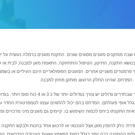
שבה מותקנים מזגנים מסוגים שונים. התקנת מזגנים ברמלה נעשית על יד
ן בנושא התקנה, התיקון, הטיפול והתחזוקה. התאמת מזגן למבנה, לבית או 
ל פי פרמטרים משניים אחרים. המזגנים הפופולאריים הינם העיליים או בשמ
י. המדחס, שהינו החלק הרועש, מותקן מחוץ למבנה.
עבור חדר קטן יש צורך במזגן של כ 1 כוח סוס בעוד ש
 בגלל אופי פעולתם. המדחס בהם יכול להתאים עצמו לטמפרטורת החדר וה
יות התקנתו ביחס לכמות השימוש בו. קיימים גם מזגנים מיני מרכזיים ו
רת. ניתן להזמין מזגן אצל הטכנאי או לרכוש אחד בחנות ולבקש התקנה
י עלות ההתקנה רבה יותר בגלל כמות המאמץ ושעות העבודה הנדרשים. טכנ