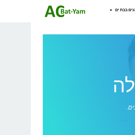
נים בבת ים
לה
ים.