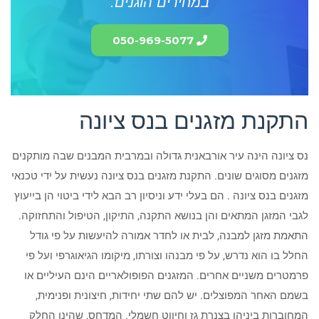
במחירים הוגנים.
050-969-5077
התקנת מזגנים בנס ציונה
נס ציונה הינה עיר אורבאנית גדולה ובמרבית המבנים שבה מותקנים
מזגנים מסוגים שונים. התקנת מזגנים בנס ציונה נעשית על ידי טכנאי
מזגנים בנס ציונה . הם בעלי ידע וניסיון רב הבא לידי ביטוי הן בייעוץ
לגבי המזגן המתאים והן בנושא התקנה, התיקון, הטיפול והתחזוקה.
התאמת מזגן למבנה, לבית או לחדר אמורה להיעשות על פי גודל
החלל בו הוא נדרש, על פי מבנהו וצורתו, מיקומו הגיאוגרפי ועל פי
פרמטרים משניים אחרים. המזגנים הפופולאריים הינם העיליים או
בשמם האחר המפוצלים. יש להם שתי יחידות, חיצונית ופנימית,
המחוברות ביניהן בצנרת גז וחיווט חשמלי. המדחס, שהינו החלק