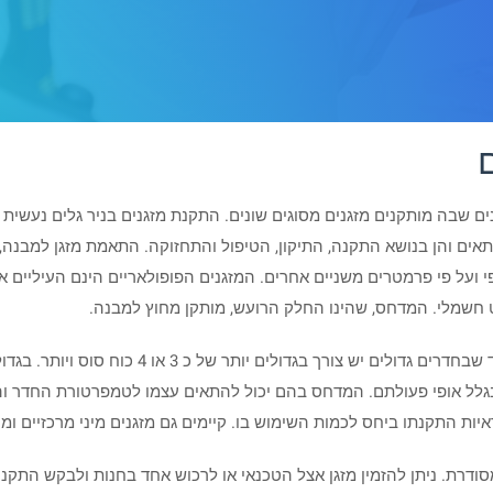
ם שבה מותקנים מזגנים מסוגים שונים. התקנת מזגנים בניר גלים נעשית על
 המתאים והן בנושא התקנה, התיקון, הטיפול והתחזוקה. התאמת מזגן למבנה
גרפי ועל פי פרמטרים משניים אחרים. המזגנים הפופולאריים הינם העיליים
ווט חשמלי. המדחס, שהינו החלק הרועש, מותקן מחוץ למבנה.
עבור חדר קטן יש צורך במזגן של כ 1 כוח סוס בעוד ש
 בגלל אופי פעולתם. המדחס בהם יכול להתאים עצמו לטמפרטורת החדר וה
יות התקנתו ביחס לכמות השימוש בו. קיימים גם מזגנים מיני מרכזיים ו
סודרת. ניתן להזמין מזגן אצל הטכנאי או לרכוש אחד בחנות ולבקש הת