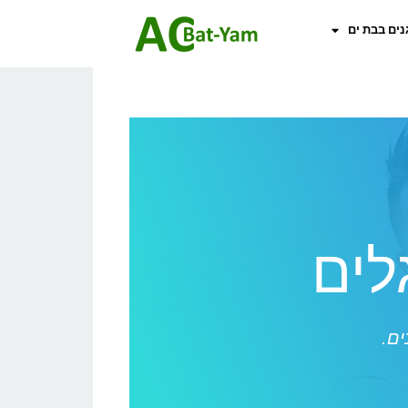
נים בבת ים
לים
ים.