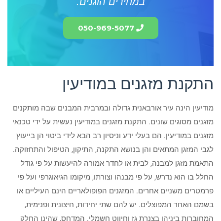
במחירים הוגנים.
050-969-5077
התקנת מזגנים במודיעין
מודיעין הינה עיר אורבאנית גדולה ובמרבית המבנים שבה מותקנים
מזגנים מסוגים שונים. התקנת מזגנים במודיעין נעשית על ידי טכנאי
מזגנים במודיעין. הם בעלי ידע וניסיון רב הבא לידי ביטוי הן בייעוץ
לגבי המזגן המתאים והן בנושא התקנה, התיקון, הטיפול והתחזוקה.
התאמת מזגן למבנה, לבית או לחדר אמורה להיעשות על פי גודל
החלל בו הוא נדרש, על פי מבנהו וצורתו, מיקומו הגיאוגרפי ועל פי
פרמטרים משניים אחרים. המזגנים הפופולאריים הינם העיליים או
בשמם האחר המפוצלים. יש להם שתי יחידות, חיצונית ופנימית,
המחוברות ביניהן בצנרת גז וחיווט חשמלי. המדחס, שהינו החלק