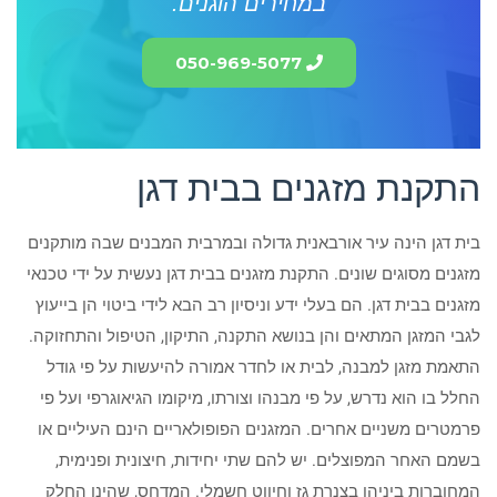
במחירים הוגנים.
050-969-5077
התקנת מזגנים בבית דגן
בית דגן הינה עיר אורבאנית גדולה ובמרבית המבנים שבה מותקנים
מזגנים מסוגים שונים. התקנת מזגנים בבית דגן נעשית על ידי טכנאי
מזגנים בבית דגן. הם בעלי ידע וניסיון רב הבא לידי ביטוי הן בייעוץ
לגבי המזגן המתאים והן בנושא התקנה, התיקון, הטיפול והתחזוקה.
התאמת מזגן למבנה, לבית או לחדר אמורה להיעשות על פי גודל
החלל בו הוא נדרש, על פי מבנהו וצורתו, מיקומו הגיאוגרפי ועל פי
פרמטרים משניים אחרים. המזגנים הפופולאריים הינם העיליים או
בשמם האחר המפוצלים. יש להם שתי יחידות, חיצונית ופנימית,
המחוברות ביניהן בצנרת גז וחיווט חשמלי. המדחס, שהינו החלק